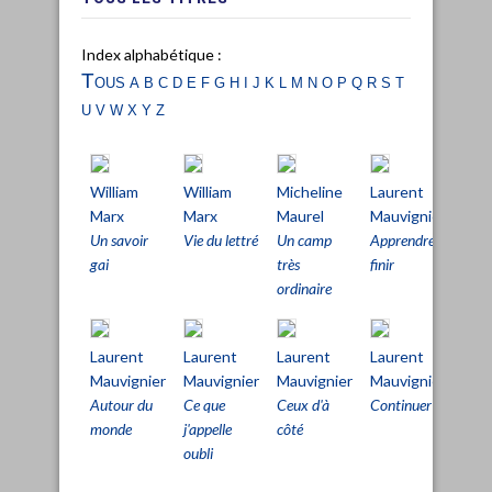
Index alphabétique :
Tous
a
b
c
d
e
f
g
h
i
j
k
l
m
n
o
p
q
r
s
t
u
v
w
x
y
z
William
William
Micheline
Laurent
Lau
Marx
Marx
Maurel
Mauvignier
Mau
Un savoir
Vie du lettré
Un camp
Apprendre à
Appr
gai
très
finir
finir
ordinaire
Laurent
Laurent
Laurent
Laurent
Lau
Mauvignier
Mauvignier
Mauvignier
Mauvignier
Mau
Autour du
Ce que
Ceux d'à
Continuer
Cont
monde
j'appelle
côté
oubli