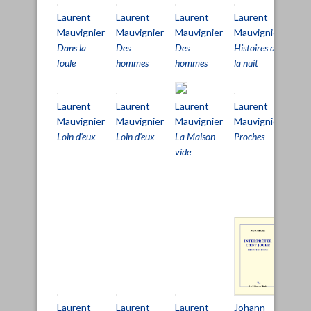
Laurent
Laurent
Laurent
Laurent
Lau
Mauvignier
Mauvignier
Mauvignier
Mauvignier
Mau
Dans la
Des
Des
Histoires de
Hist
foule
hommes
hommes
la nuit
la nu
Laurent
Laurent
Laurent
Laurent
Lau
Mauvignier
Mauvignier
Mauvignier
Mauvignier
Mau
Loin d'eux
Loin d'eux
La Maison
Proches
Que
vide
chos
d'ab
me
tou
Laurent
Laurent
Laurent
Jea
Johann