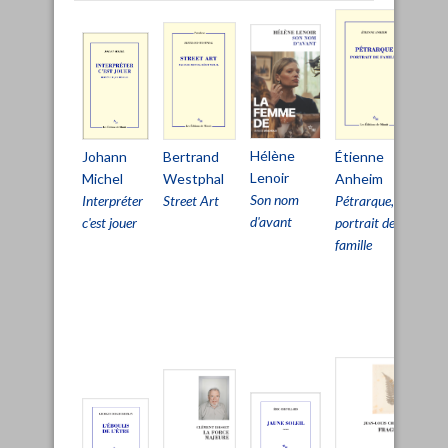
Hélène
Bertrand
Johann
Étienne
Ch
Lenoir
Westphal
Michel
Anheim
De
Son nom
Street Art
Interpréter
Pétrarque,
Pri
d'avant
c'est jouer
portrait de
viv
famille
pou
pa
d'ê
viv