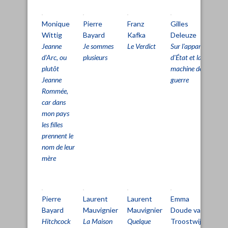
Monique
Pierre
Franz
Gilles
Gil
Wittig
Bayard
Kafka
Deleuze
De
Jeanne
Je sommes
Le Verdict
Sur l'appareil
Sur
d’Arc, ou
plusieurs
d'État et la
lig
plutôt
machine de
vie
Jeanne
guerre
Rommée,
car dans
mon pays
les filles
prennent le
nom de leur
mère
Pierre
Laurent
Laurent
Emma
Cl
Bayard
Mauvignier
Mauvignier
Doude van
Si
Hitchcock
La Maison
Quelque
Troostwijk
Le