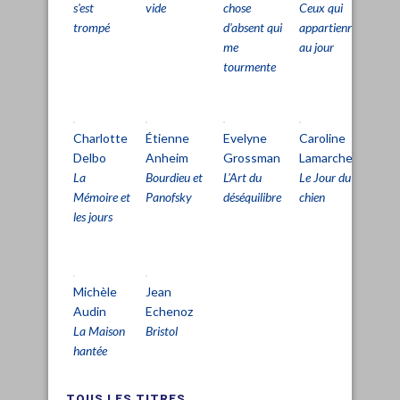
s'est
vide
chose
Ceux qui
Tri
trompé
d'absent qui
appartiennent
La
me
au jour
rai
tourmente
Charlotte
Étienne
Evelyne
Caroline
Pa
Delbo
Anheim
Grossman
Lamarche
Pe
La
Bourdieu et
L'Art du
Le Jour du
L'Â
Mémoire et
Panofsky
déséquilibre
chien
dét
les jours
Michèle
Jean
Audin
Echenoz
La Maison
Bristol
hantée
TOUS LES TITRES