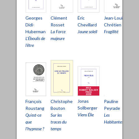
Clément
Éric
Mi
Jean-Louis
Georges
Rosset
Chevillard
Au
Chrétien
Didi-
La Force
Jaune soleil
La
Fragilité
Huberman
majeure
ha
L'Éboulis de
l'être
Jonas
Christophe
François
Pauline
Fr
Sollberger
Bouton
Roustang
Peyrade
Ro
Viens Élie
Sur les
Qu'est-ce
Les
Inf
traces du
que
Habitantes
temps
l'hypnose ?