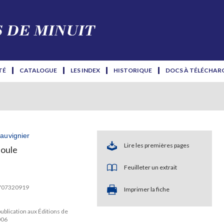
TÉ
CATALOGUE
LES INDEX
HISTORIQUE
DOCS À TÉLÉCHAR
auvignier
Lire les premières pages
foule
Feuilleter un extrait
2707320919
Imprimer la fiche
ublication aux Éditions de
006