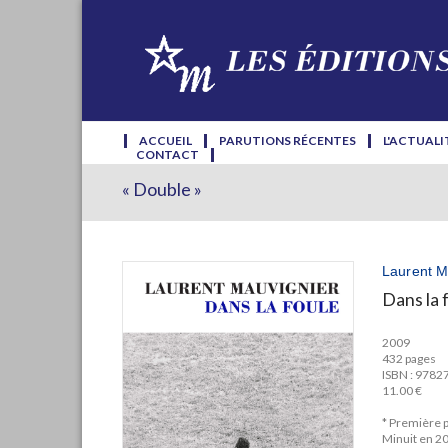
ACCUEIL
PARUTIONS RÉCENTES
L'ACTUALI
CONTACT
« Double »
Laurent M
Dans la 
2009
432 pages
ISBN : 978
11.00 €
* Première p
Minuit en 2