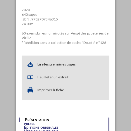
2020
640 pages
ISBN : 9782707346315
24.00 €
60 exemplaires numérotés sur Vergé des papeteries de
Vizille.
* Réédition dans la collection de poche "Double" n°126
Lire les premières pages
Feuilleter un extrait
Imprimer la fiche
Présentation
presse
Éditions originales
Version numérique