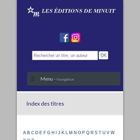
Menu -
Navigation
Index des titres
a
b
c
d
e
f
g
h
i
j
k
l
m
n
o
p
q
r
s
t
u
v
w
x
y
z