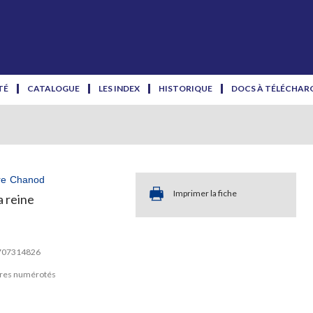
TÉ
CATALOGUE
LES INDEX
HISTORIQUE
DOCS À TÉLÉCHAR
re Chanod
Imprimer la fiche
a reine
2707314826
ires numérotés