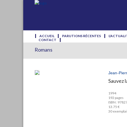
ACCUEIL
PARUTIONS RÉCENTES
L'ACTUALI
CONTACT
Romans
Jean-Pier
Sauvez l
1994
192 pages
ISBN : 978
13.75 €
30 exempla