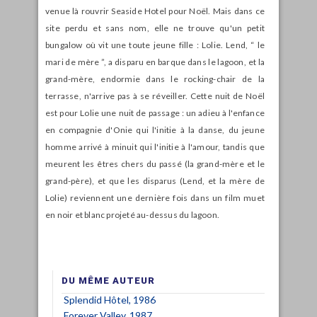
venue là rouvrir Seaside Hotel pour Noël. Mais dans ce
site perdu et sans nom, elle ne trouve qu'un petit
bungalow où vit une toute jeune fille : Lolie. Lend, “ le
mari de mère ”, a disparu en barque dans le lagoon, et la
grand-mère, endormie dans le rocking-chair de la
terrasse, n'arrive pas à se réveiller. Cette nuit de Noël
est pour Lolie une nuit de passage : un adieu à l'enfance
en compagnie d'Onie qui l'initie à la danse, du jeune
homme arrivé à minuit qui l'initie à l'amour, tandis que
meurent les êtres chers du passé (la grand-mère et le
grand-père), et que les disparus (Lend, et la mère de
Lolie) reviennent une dernière fois dans un film muet
en noir et blanc projeté au-dessus du lagoon.
DU MÊME AUTEUR
Splendid Hôtel, 1986
Forever Valley, 1987