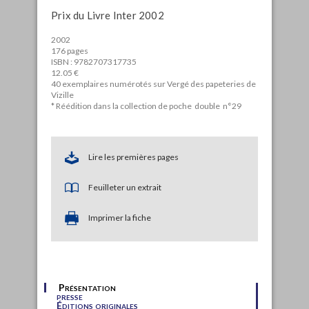
Prix du Livre Inter 2002
2002
176 pages
ISBN : 9782707317735
12.05 €
40 exemplaires numérotés sur Vergé des papeteries de
Vizille
* Réédition dans la collection de poche double n°29
Lire les premières pages
Feuilleter un extrait
Imprimer la fiche
Présentation
presse
Éditions originales