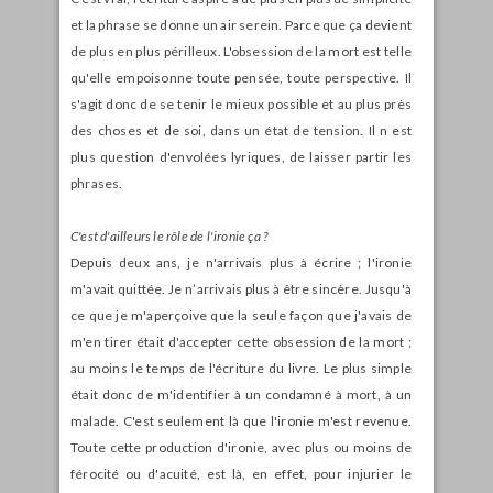
et la phrase se donne un air serein. Parce que ça devient
de plus en plus périlleux. L'obsession de la mort est telle
qu'elle empoisonne toute pensée, toute perspective. Il
s'agit donc de se tenir le mieux possible et au plus près
des choses et de soi, dans un état de tension. Il n est
plus question d'envolées lyriques, de laisser partir les
phrases.
C'est d'ailleurs le rôle de l'ironie ça ?
Depuis deux ans, je n'arrivais plus à écrire ; l'ironie
m'avait quittée. Je n’arrivais plus à être sincère. Jusqu'à
ce que je m'aperçoive que la seule façon que j'avais de
m'en tirer était d'accepter cette obsession de la mort ;
au moins le temps de l'écriture du livre. Le plus simple
était donc de m'identifier à un condamné à mort, à un
malade. C'est seulement là que l'ironie m'est revenue.
Toute cette production d'ironie, avec plus ou moins de
férocité ou d'acuité, est là, en effet, pour injurier le