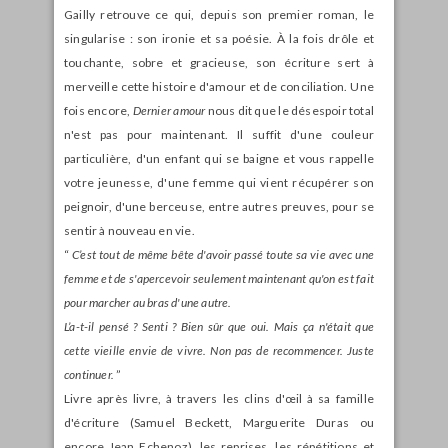
Gailly retrouve ce qui, depuis son premier roman, le
singularise : son ironie et sa poésie. À la fois drôle et
touchante, sobre et gracieuse, son écriture sert à
merveille cette histoire d'amour et de conciliation. Une
fois encore,
Dernier amour
nous dit que le désespoir total
n'est pas pour maintenant. Il suffit d'une couleur
particulière, d'un enfant qui se baigne et vous rappelle
votre jeunesse, d'une femme qui vient récupérer son
peignoir, d'une berceuse, entre autres preuves, pour se
sentir à nouveau en vie.
“
C’est tout de même bête d'avoir passé toute sa vie avec une
femme et de s'apercevoir seulement maintenant qu'on est fait
pour marcher au bras d'une autre.
L’a-t-il pensé ? Senti ? Bien sûr que oui. Mais ça n'était que
cette vieille envie de vivre. Non pas de recommencer. Juste
continuer.
”
Livre après livre, à travers les clins d'œil à sa famille
d'écriture (Samuel Beckett, Marguerite Duras ou
encore Jean Echenoz), les reprises, les répétitions et