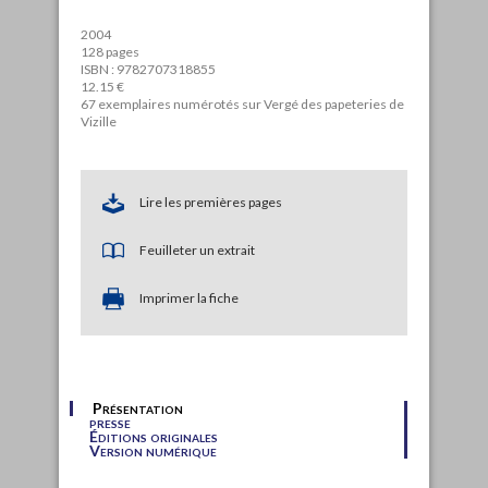
2004
128 pages
ISBN : 9782707318855
12.15 €
67 exemplaires numérotés sur Vergé des papeteries de
Vizille
Lire les premières pages
Feuilleter un extrait
Imprimer la fiche
Présentation
presse
Éditions originales
Version numérique