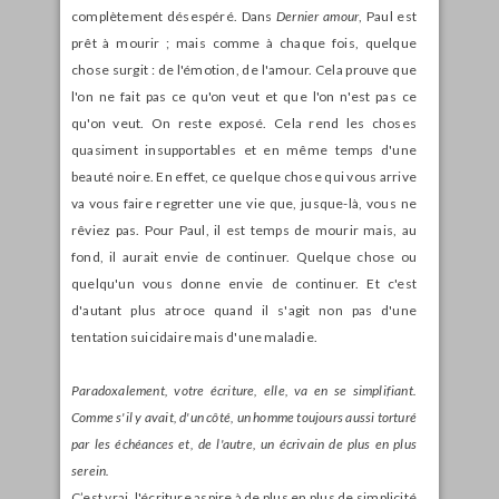
complètement désespéré. Dans
Dernier amour
, Paul est
prêt à mourir ; mais comme à chaque fois, quelque
chose surgit : de l'émotion, de l'amour. Cela prouve que
l'on ne fait pas ce qu'on veut et que l'on n'est pas ce
qu'on veut. On reste exposé. Cela rend les choses
quasiment insupportables et en même temps d'une
beauté noire. En effet, ce quelque chose qui vous arrive
va vous faire regretter une vie que, jusque-là, vous ne
rêviez pas. Pour Paul, il est temps de mourir mais, au
fond, il aurait envie de continuer. Quelque chose ou
quelqu'un vous donne envie de continuer. Et c'est
d'autant plus atroce quand il s'agit non pas d'une
tentation suicidaire mais d'une maladie.
Paradoxalement, votre écriture, elle, va en se simplifiant.
Comme s'il y avait, d'un côté, un homme toujours aussi torturé
par les échéances et, de l'autre, un écrivain de plus en plus
serein.
C’est vrai, l'écriture aspire à de plus en plus de simplicité