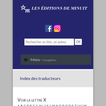
Menu -
Navigation
Index des traducteurs
Voir la lettre X
a
b
c
d
e
f
g
h
i
j
k
l
m
n
o
p
q
r
s
t
u
v
w