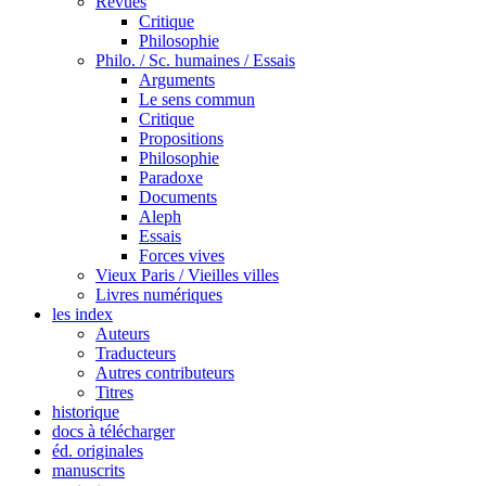
Revues
Critique
Philosophie
Philo. / Sc. humaines / Essais
Arguments
Le sens commun
Critique
Propositions
Philosophie
Paradoxe
Documents
Aleph
Essais
Forces vives
Vieux Paris / Vieilles villes
Livres numériques
les index
Auteurs
Traducteurs
Autres contributeurs
Titres
historique
docs à télécharger
éd. originales
manuscrits