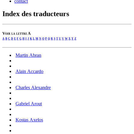
contact
Index des traducteurs
Voir la lettre A
a
b
c
d
e
f
g
h
i
j
k
l
m
n
o
p
q
r
s
t
u
v
w
x
y
z
Martin Abran
Alain Accardo
Charles Alexandre
Gabriel Arout
Kostas Axelos