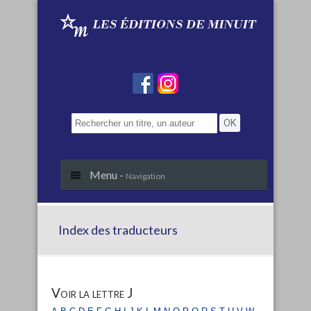
Menu -
Navigation
Index des traducteurs
Voir la lettre J
a
b
c
d
e
f
g
h
i
j
k
l
m
n
o
p
q
r
s
t
u
v
w