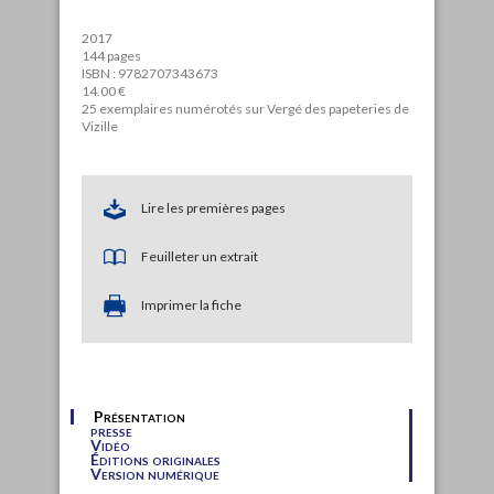
2017
144 pages
ISBN : 9782707343673
14.00 €
25 exemplaires numérotés sur Vergé des papeteries de
Vizille
Lire les premières pages
Feuilleter un extrait
Imprimer la fiche
Présentation
presse
Vidéo
Éditions originales
Version numérique