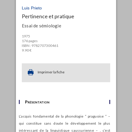
Luis Prieto
Pertinence et pratique
Essai de sémiologie
1975
176 pages
ISBN : 9782707300461
9.90 €
Imprimer la fiche
Présentation
L’acquis fondamental de la phonologie “ praguoise ” –
qui constitue sans doute le développement le plus
intéressant de la linguistique saussurienne – , c’est