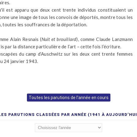
aires.
'il est apparu que deux cent trente individus constituaient un
donne une image de tous les convois de déportés, montre tous les
n, toutes les souffrances de la déportation.
omme Alain Resnais (
Nuit et brouillard
), comme Claude Lanzmann
 par la distance particulière de l’art – cette fois l’écriture.
escapées du camp d’Auschwitz sur les deux cent trente femmes
du 24 janvier 1943.
Toutes les parutions de l'année en cours
LES PARUTIONS CLASSÉES PAR ANNÉE (1941 À AUJOURD’HUI