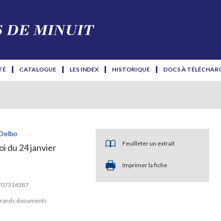
TÉ
CATALOGUE
LES INDEX
HISTORIQUE
DOCS À TÉLÉCHAR
 Delbo
Feuilleter un extrait
i du 24 janvier
Imprimer la fiche
2707316387
Grands documents