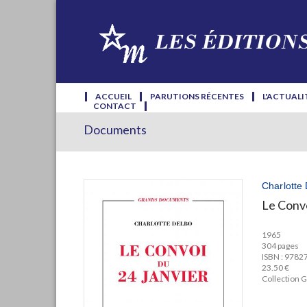
ACCUEIL
PARUTIONS RÉCENTES
L'ACTUALI
CONTACT
Documents
Charlotte
Le Convo
1965
304 pages
ISBN : 978
23.50 €
Collection 