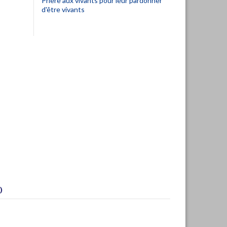
Prière aux vivants pour leur pardonner
d'être vivants
)