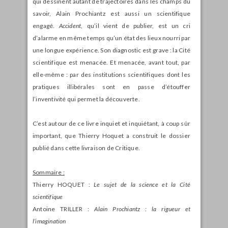
qui dessinent autant de trajectoires dans les champs du
savoir, Alain Prochiantz est aussi un scientifique
engagé.
Accident
, qu’il vient de publier, est un cri
d’alarme en même temps qu’un état des lieux nourri par
une longue expérience. Son diagnostic est grave : la Cité
scientifique est menacée. Et menacée, avant tout, par
elle-même : par des institutions scientifiques dont les
pratiques illibérales sont en passe d’étouffer
l’inventivité qui permet la découverte.
C’est autour de ce livre inquiet et inquiétant, à coup sûr
important, que Thierry Hoquet a construit le dossier
publié dans cette livraison de Critique.
Sommaire :
Thierry HOQUET :
Le sujet de la science et la Cité
scientifique
Antoine TRILLER :
Alain Prochiantz : la rigueur et
l’imagination