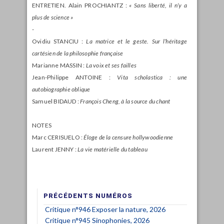
ENTRETIEN. Alain PROCHIANTZ :
« Sans liberté, il n’y a
plus de science »
-
Ovidiu STANCIU :
La matrice et le geste. Sur l’héritage
cartésien de la philosophie française
Marianne MASSIN :
La voix et ses failles
Jean-Philippe ANTOINE :
Vita scholastica : une
autobiographie oblique
Samuel BIDAUD :
François Cheng, à la source du chant
NOTES
Marc CERISUELO :
Éloge de la censure hollywoodienne
Laurent JENNY :
La vie matérielle du tableau
PRÉCÉDENTS NUMÉROS
Critique n°946 Exposer la nature, 2026
Critique n°945 Sinophonies, 2026