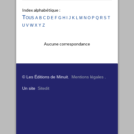
Index alphabétique :
Tous
a
b
c
d
e
f
g
h
i
j
k
l
m
n
o
p
q
r
s
t
u
v
w
x
y
z
Aucune correspondance
© Les Éditions de Minuit.
Mentions légales
.
Un site
Sitedit