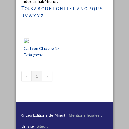
Index alphabétique :
Tous
a
b
c
d
e
f
g
h
i
j
k
l
m
n
o
p
q
r
s
t
u
v
w
x
y
z
Carl von Clausewitz
De la guerre
«
1
»
© Les Éditions de Minuit.
Mentions légales
.
Un site
Sitedit