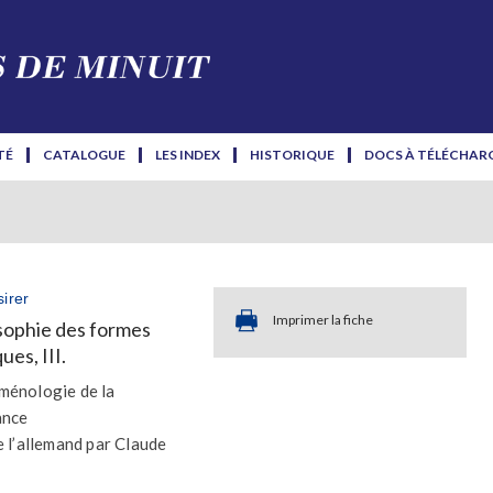
TÉ
CATALOGUE
LES INDEX
HISTORIQUE
DOCS À TÉLÉCHAR
irer
Imprimer la fiche
sophie des formes
ues, III.
ménologie de la
ance
e l’allemand par Claude