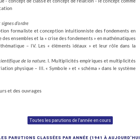
e - concept de classe et concept de relation - le concept comme
tation
 signes d’ordre
ption formaliste et conception intuitionniste des fondements en
ie des ensembles et la « crise des fondements » en mathématiques
athématique – IV. Les « éléments idéaux » et leur rôle dans la
ientifique de la nature
. I. Multiplicités empiriques et multiplicités
riation physique – III. « Symbole » et « schéma » dans le système
eurs et des ouvrages
Toutes les parutions de l'année en cours
LES PARUTIONS CLASSÉES PAR ANNÉE (1941 À AUJOURD’HUI