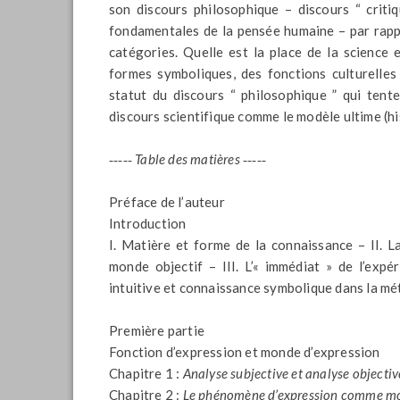
son discours philosophique – discours “ criti
fondamentales de la pensée humaine – par rappor
catégories. Quelle est la place de la science 
formes symboliques, des fonctions culturelles
statut du discours “ philosophique ” qui tente
discours scientifique comme le modèle ultime (h
‑‑‑‑‑
Table des matières ‑‑‑‑‑
Préface de l’auteur
Introduction
I. Matière et forme de la connaissance – II. 
monde objectif – III. L’« immédiat » de l’expé
intuitive et connaissance symbolique dans la 
Première partie
Fonction d’expression et monde d’expression
Chapitre 1 :
Analyse subjective et analyse objectiv
Chapitre 2 :
Le phénomène d’expression comme mo