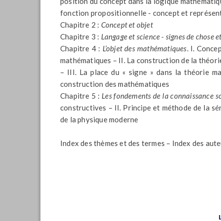
position du concept dans la logique mathématiqu
fonction propositionnelle - concept et représen
Chapitre 2 :
Concept et objet
Chapitre 3 :
Langage et science - signes de chose et
Chapitre 4 :
L’objet des mathématiques
. I. Conce
mathématiques – II. La construction de la théor
– III. La place du « signe » dans la théorie m
construction des mathématiques
Chapitre 5 :
Les fondements de la connaissance sc
constructives – II. Principe et méthode de la sé
de la physique moderne
Index des thèmes et des termes – Index des aut