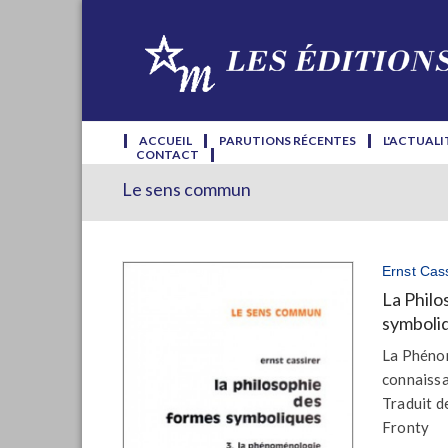
ACCUEIL
PARUTIONS RÉCENTES
L'ACTUALI
CONTACT
Le sens commun
Ernst Cass
La Philo
symboliq
La Phéno
connaiss
Traduit d
Fronty