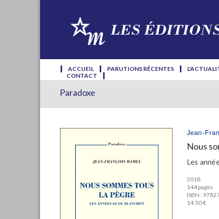
ACCUEIL
PARUTIONS RÉCENTES
L'ACTUALI
CONTACT
Paradoxe
Jean-Fran
Nous so
Les année
2018
144 pages
ISBN : 978
14.50 €