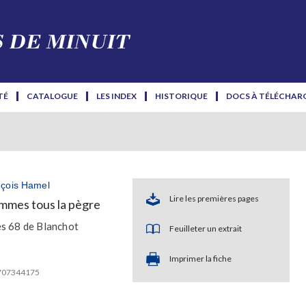
TÉ
CATALOGUE
LES INDEX
HISTORIQUE
DOCS À TÉLÉCHAR
çois Hamel
Lire les premières pages
mmes tous la pègre
s 68 de Blanchot
Feuilleter un extrait
Imprimer la fiche
2707344175