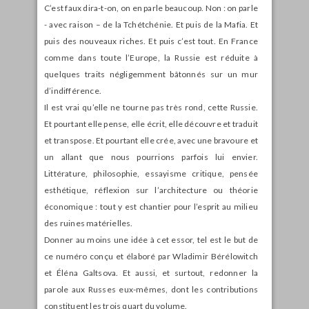
C’est faux dira-t-on, on en parle beaucoup. Non : on parle
- avec raison – de la Tchétchénie. Et puis de la Mafia. Et
puis des nouveaux riches. Et puis c’est tout. En France
comme dans toute l’Europe, la Russie est réduite à
quelques traits négligemment bâtonnés sur un mur
d’indifférence.
Il est vrai qu’elle ne tourne pas très rond, cette Russie.
Et pourtant elle pense, elle écrit, elle découvre et traduit
et transpose. Et pourtant elle crée, avec une bravoure et
un allant que nous pourrions parfois lui envier.
Littérature, philosophie, essayisme critique, pensée
esthétique, réflexion sur l’architecture ou théorie
économique : tout y est chantier pour l’esprit au milieu
des ruines matérielles.
Donner au moins une idée à cet essor, tel est le but de
ce numéro conçu et élaboré par Wladimir Bérélowitch
et Éléna Galtsova. Et aussi, et surtout, redonner la
parole aux Russes eux-mêmes, dont les contributions
constituent les trois quart du volume.