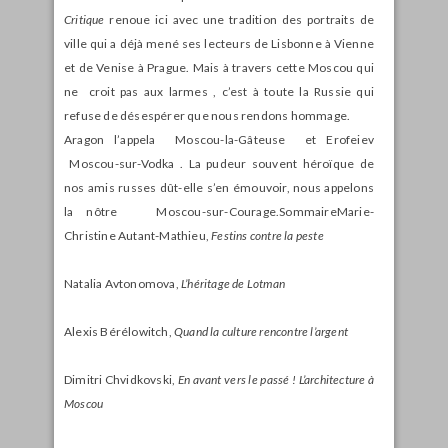
Critique
renoue ici avec une tradition des portraits de
ville qui a déjà mené ses lecteurs de Lisbonne à Vienne
et de Venise à Prague. Mais à travers cette Moscou qui
ne croit pas aux larmes , c’est à toute la Russie qui
refuse de désespérer que nous rendons hommage.
Aragon l’appela Moscou-la-Gâteuse et Erofeiev
Moscou-sur-Vodka . La pudeur souvent héroïque de
nos amis russes dût-elle s’en émouvoir, nous appelons
la nôtre Moscou-sur-Courage.
Sommaire
Marie-
Christine Autant-Mathieu,
Festins contre la peste
Natalia Avtonomova,
L’héritage de Lotman
Alexis Bérélowitch,
Quand la culture rencontre l’argent
Dimitri Chvidkovski,
En avant vers le passé ! L’architecture à
Moscou